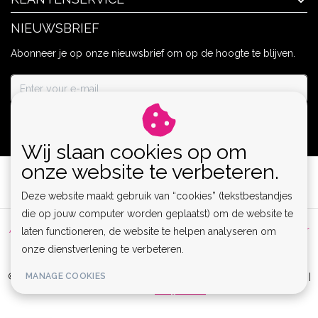
NIEUWSBRIEF
Abonneer je op onze nieuwsbrief om op de hoogte te blijven.
ABONNEER
Wij slaan cookies op om
onze website te verbeteren.
Deze website maakt gebruik van “cookies” (tekstbestandjes
die op jouw computer worden geplaatst) om de website te
Algemene voorwaarden
|
Privacy Policy
|
Sitemap
|
Disclaimer
laten functioneren, de website te helpen analyseren om
onze dienstverlening te verbeteren.
|
RSS Feed
MANAGE COOKIES
© Copyright 2026 - Lamor | Clubwear, Lingerie & Kinky Fashion XS-6XL |
Realisatie
InStijl Media