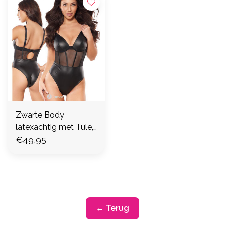
Zwarte Body
latexachtig met Tule,
AX10590
€49,95
← Terug