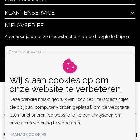
KLANTENSERVICE
NIEUWSBRIEF
Abonneer je op onze nieuwsbrief om op de hoogte te blijven.
ABONNEER
Wij slaan cookies op om
onze website te verbeteren.
Deze website maakt gebruik van “cookies” (tekstbestandjes
die op jouw computer worden geplaatst) om de website te
Algemene voorwaarden
|
Privacy Policy
|
Sitemap
|
Disclaimer
laten functioneren, de website te helpen analyseren om
onze dienstverlening te verbeteren.
|
RSS Feed
MANAGE COOKIES
© Copyright 2026 - Lamor | Clubwear, Lingerie & Kinky Fashion XS-6XL |