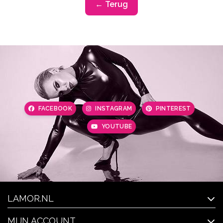
← Terug
FACEBOOK
INSTAGRAM
PINTEREST
YOUTUBE
LAMOR.NL
MIJN ACCOUNT