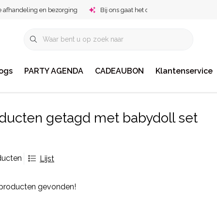
e afhandeling en bezorging
Bij ons gaat het om jou!
ogs
PARTY AGENDA
CADEAUBON
Klantenservice
ducten getagd met babydoll set
ducten
Lijst
producten gevonden!