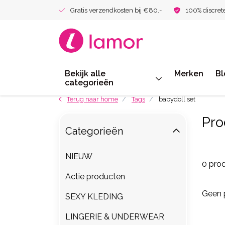
Gratis verzendkosten bij €80.-
100% discret
Bekijk alle
Merken
Bl
categorieën
Terug naar home
Tags
babydoll set
Pro
Categorieën
NIEUW
0 pro
Actie producten
Geen 
SEXY KLEDING
LINGERIE & UNDERWEAR