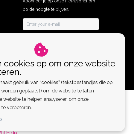
Abonneer je op onze nieuwsbrief om
op de hoogte te blijven.
ABONNEER
n cookies op om onze website
teren.
aakt gebruik van “cookies” (tekstbestandjes die op
worden geplaatst) om de website te laten
de website te helpen analyseren om onze
 te verbeteren.
S
 Feed
Stijl Media