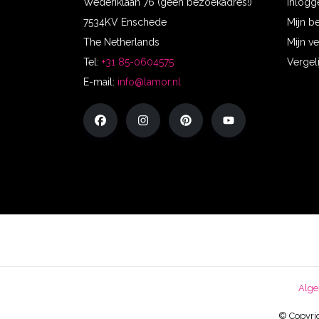
Wederiklaan 76 (geen bezoekadres!)
Inlogg
7534KV Enschede
Mijn b
The Netherlands
Mijn ve
Tel:
+31 85-0604575
Vergel
E-mail:
info@lamor.nl
Alge
© Copyrig