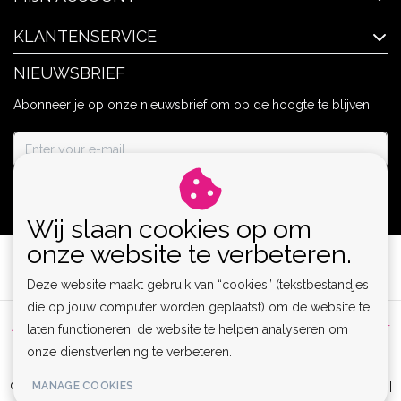
KLANTENSERVICE
NIEUWSBRIEF
Abonneer je op onze nieuwsbrief om op de hoogte te blijven.
ABONNEER
Wij slaan cookies op om
onze website te verbeteren.
Deze website maakt gebruik van “cookies” (tekstbestandjes
die op jouw computer worden geplaatst) om de website te
Algemene voorwaarden
|
Privacy Policy
|
Sitemap
|
Disclaimer
laten functioneren, de website te helpen analyseren om
onze dienstverlening te verbeteren.
|
RSS Feed
MANAGE COOKIES
© Copyright 2026 - Lamor | Clubwear, Lingerie & Kinky Fashion XS-6XL |