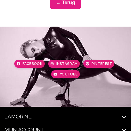
← Terug
FACEBOOK
INSTAGRAM
PINTEREST
YOUTUBE
LAMOR.NL
MIJN ACCOUNT