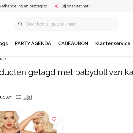
e afhandeling en bezorging
Bij ons gaat het om jou!
ogs
PARTY AGENDA
CADEAUBON
Klantenservice
tule
ducten getagd met babydoll van ka
ducten
Lijst