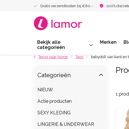
Gratis verzendkosten bij €80.-
100% discret
Bekijk alle
Merken
Bl
categorieën
Terug naar home
Tags
babydoll van kant en 
Pro
Categorieën
NIEUW
1 pro
Actie producten
SEXY KLEDING
LINGERIE & UNDERWEAR