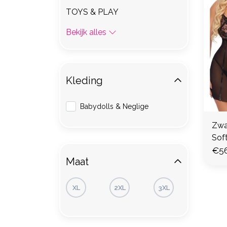
TOYS & PLAY
Bekijk alles
Kleding
Babydolls & Neglige
Zwa
Soft
€56
Maat
XL
2XL
3XL