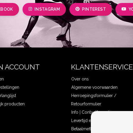
EBOOK
INSTAGRAM
PINTEREST
Y
N ACCOUNT
KLANTENSERVICE
en
Over ons
estellingen
Algemene voorwaarden
rlanglijst
Herroepingsformulier /
ijk producten
Retourformulier
Info | Contactformulier
Levertijd en verzendkosten
Betaalmethoden