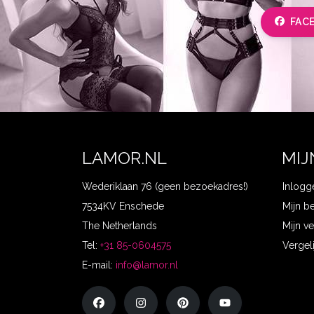
FAC
LAMOR.NL
MIJ
Wederiklaan 76 (geen bezoekadres!)
Inlogg
7534KV Enschede
Mijn b
The Netherlands
Mijn ve
Tel:
+31 85-0604575
Vergel
E-mail:
info@lamor.nl