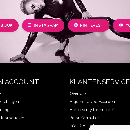
EBOOK
INSTAGRAM
PINTEREST
Y
N ACCOUNT
KLANTENSERVICE
en
Over ons
estellingen
Algemene voorwaarden
rlanglijst
Herroepingsformulier /
ijk producten
Retourformulier
Info | Contactformulier