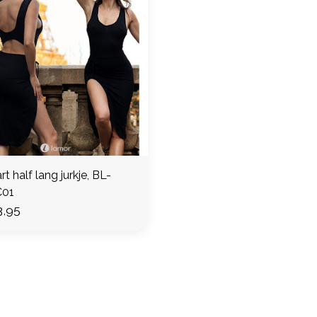
t half lang jurkje, BL-
01
,95