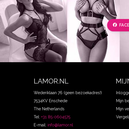
FAC
LAMOR.NL
MIJ
Wederiklaan 76 (geen bezoekadres!)
Inlogg
7534KV Enschede
Mijn b
The Netherlands
Mijn ve
Tel:
+31 85-0604575
Vergel
E-mail:
info@lamor.nl