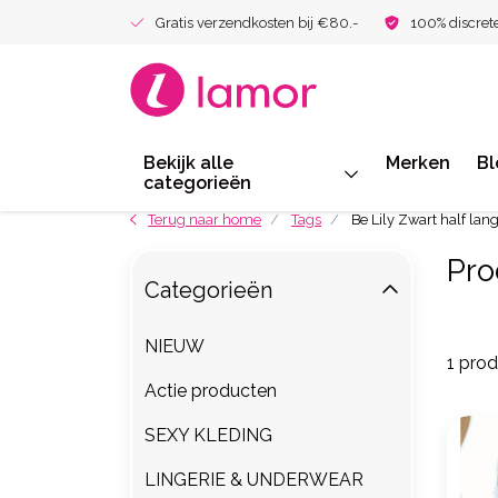
Gratis verzendkosten bij €80.-
100% discret
Bekijk alle
Merken
Bl
categorieën
Terug naar home
Tags
Be Lily Zwart half lang
Pro
Categorieën
NIEUW
1 pro
Actie producten
SEXY KLEDING
LINGERIE & UNDERWEAR