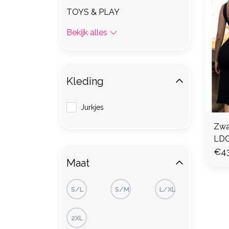
TOYS & PLAY
Bekijk alles
Kleding
Jurkjes
Zwar
LDC
€43
Maat
S/L
S/M
L/XL
2XL