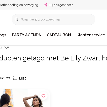
e afhandeling en bezorging
Bij ons gaat het om jou!
ogs
PARTY AGENDA
CADEAUBON
Klantenservice
 jurkje
ducten getagd met Be Lily Zwart hal
ducten
Lijst