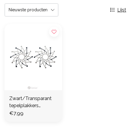
Lijst
Zwart/Transparant
tepelplakkers
,BL275035
€7,99