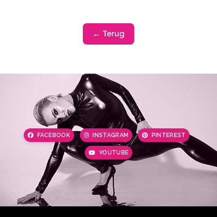
← Terug
FACEBOOK
INSTAGRAM
PINTEREST
YOUTUBE