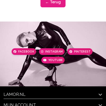
← Terug
FACEBOOK
INSTAGRAM
PINTEREST
YOUTUBE
LAMOR.NL
MIJN ACCOUNT