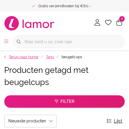
Gratis verzendkosten bij €80.-
0
Terug naar home
Tags
beugelcups
Producten getagd met
beugelcups
FILTER
Lijst