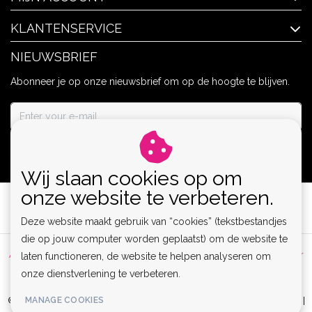
KLANTENSERVICE
NIEUWSBRIEF
Abonneer je op onze nieuwsbrief om op de hoogte te blijven.
ABONNEER
Wij slaan cookies op om
onze website te verbeteren.
Deze website maakt gebruik van “cookies” (tekstbestandjes
die op jouw computer worden geplaatst) om de website te
Algemene voorwaarden
|
Privacy Policy
|
Sitemap
|
Disclaimer
laten functioneren, de website te helpen analyseren om
onze dienstverlening te verbeteren.
|
RSS Feed
MANAGE COOKIES
© Copyright 2026 - Lamor | Clubwear, Lingerie & Kinky Fashion XS-6XL |