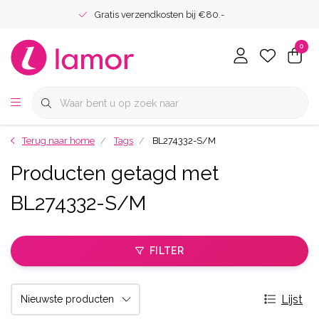
Gratis verzendkosten bij €80.-
0
Terug naar home
Tags
BL274332-S/M
Producten getagd met
BL274332-S/M
FILTER
Lijst