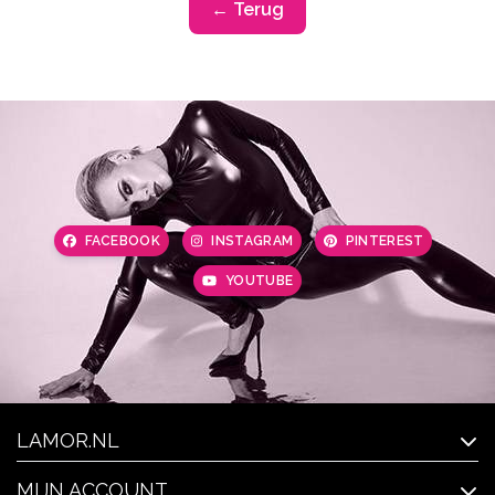
← Terug
FACEBOOK
INSTAGRAM
PINTEREST
YOUTUBE
LAMOR.NL
MIJN ACCOUNT