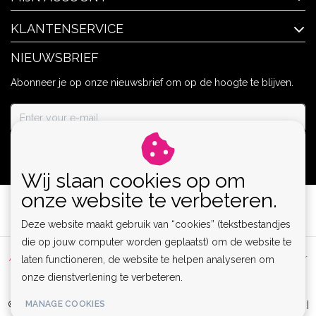
KLANTENSERVICE
NIEUWSBRIEF
Abonneer je op onze nieuwsbrief om op de hoogte te blijven.
ABONNEER
Wij slaan cookies op om
onze website te verbeteren.
Deze website maakt gebruik van “cookies” (tekstbestandjes
die op jouw computer worden geplaatst) om de website te
Algemene voorwaarden
|
Privacy Policy
|
Sitemap
|
Disclaimer
laten functioneren, de website te helpen analyseren om
onze dienstverlening te verbeteren.
|
RSS Feed
MANAGE COOKIES
© Copyright 2026 - Lamor | Clubwear, Lingerie & Kinky Fashion XS-6XL |