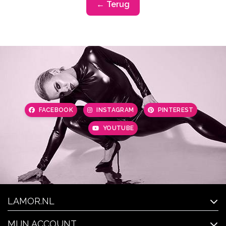
← Terug
FACEBOOK
INSTAGRAM
PINTEREST
YOUTUBE
LAMOR.NL
MIJN ACCOUNT