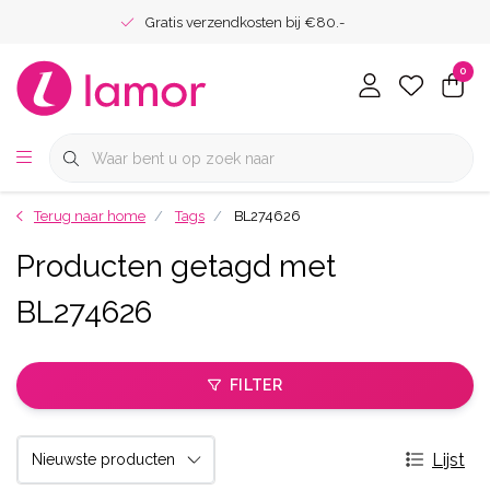
Gratis verzendkosten bij €80.-
0
Terug naar home
Tags
BL274626
Producten getagd met
BL274626
FILTER
Lijst