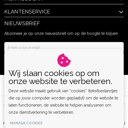
KLANTENSERVICE
NIEUWSBRIEF
Abonneer je op onze nieuwsbrief om op de hoogte te blijven.
ABONNEER
Wij slaan cookies op om
onze website te verbeteren.
Deze website maakt gebruik van “cookies” (tekstbestandjes
die op jouw computer worden geplaatst) om de website te
Algemene voorwaarden
|
Privacy Policy
|
Sitemap
|
Disclaimer
laten functioneren, de website te helpen analyseren om
onze dienstverlening te verbeteren.
|
RSS Feed
MANAGE COOKIES
© Copyright 2026 - Lamor | Clubwear, Lingerie & Kinky Fashion XS-6XL |