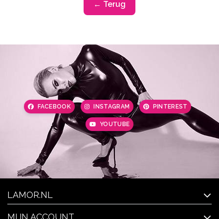
← Terug
FACEBOOK
INSTAGRAM
PINTEREST
YOUTUBE
LAMOR.NL
MIJN ACCOUNT