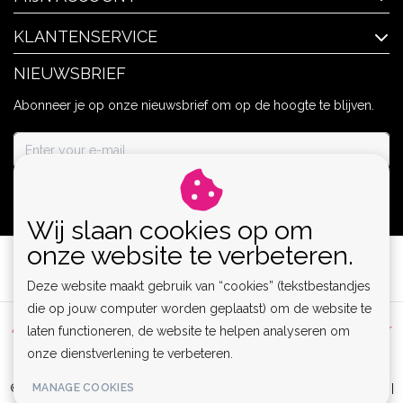
KLANTENSERVICE
NIEUWSBRIEF
Abonneer je op onze nieuwsbrief om op de hoogte te blijven.
ABONNEER
Wij slaan cookies op om
onze website te verbeteren.
Deze website maakt gebruik van “cookies” (tekstbestandjes
die op jouw computer worden geplaatst) om de website te
Algemene voorwaarden
|
Privacy Policy
|
Sitemap
|
Disclaimer
laten functioneren, de website te helpen analyseren om
onze dienstverlening te verbeteren.
|
RSS Feed
MANAGE COOKIES
© Copyright 2026 - Lamor | Clubwear, Lingerie & Kinky Fashion XS-6XL |