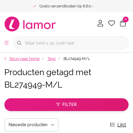
Gratis verzendkosten bij €80.-
0
Terug naar home
Tags
BL274949-M/L
Producten getagd met
BL274949-M/L
FILTER
Lijst