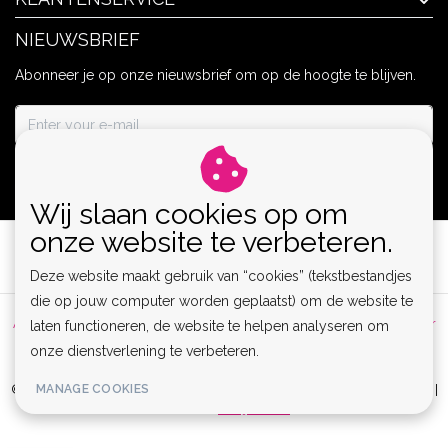
NIEUWSBRIEF
Abonneer je op onze nieuwsbrief om op de hoogte te blijven.
ABONNEER
Wij slaan cookies op om
onze website te verbeteren.
Deze website maakt gebruik van “cookies” (tekstbestandjes
die op jouw computer worden geplaatst) om de website te
Algemene voorwaarden
|
Privacy Policy
|
Sitemap
|
Disclaimer
laten functioneren, de website te helpen analyseren om
onze dienstverlening te verbeteren.
|
RSS Feed
MANAGE COOKIES
© Copyright 2026 - Lamor | Clubwear, Lingerie & Kinky Fashion XS-6XL |
Realisatie
InStijl Media