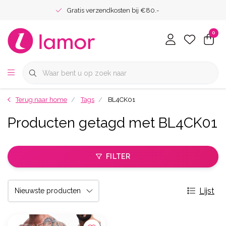
Gratis verzendkosten bij €80.-
0
Terug naar home
Tags
BL4CK01
Producten getagd met BL4CK01
FILTER
Lijst