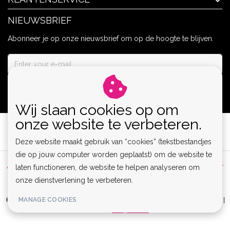
NIEUWSBRIEF
Abonneer je op onze nieuwsbrief om op de hoogte te blijven.
ABONNEER
Wij slaan cookies op om
onze website te verbeteren.
Deze website maakt gebruik van “cookies” (tekstbestandjes
die op jouw computer worden geplaatst) om de website te
Algemene voorwaarden
|
Privacy Policy
|
Sitemap
|
Disclaimer
laten functioneren, de website te helpen analyseren om
onze dienstverlening te verbeteren.
|
RSS Feed
MANAGE COOKIES
© Copyright 2026 - Lamor | Clubwear, Lingerie & Kinky Fashion XS-6XL |
Realisatie
InStijl Media