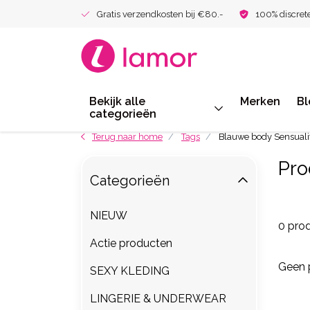
Gratis verzendkosten bij €80.-
100% discret
Bekijk alle
Merken
Bl
categorieën
Terug naar home
Tags
Blauwe body Sensuali
Pro
Categorieën
NIEUW
0 pro
Actie producten
Geen 
SEXY KLEDING
LINGERIE & UNDERWEAR