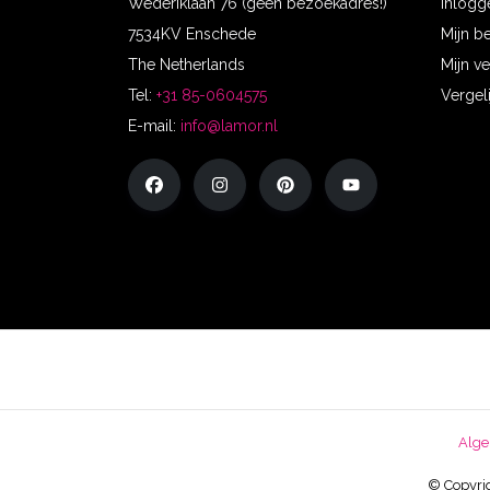
Wederiklaan 76 (geen bezoekadres!)
Inlogg
7534KV Enschede
Mijn b
The Netherlands
Mijn ve
Tel:
+31 85-0604575
Vergel
E-mail:
info@lamor.nl
Alge
© Copyrig