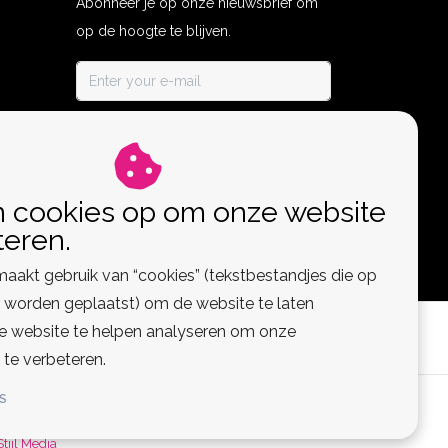
Abonneer je op onze nieuwsbrief om
op de hoogte te blijven.
ABONNEER
n cookies op om onze website
teren.
aakt gebruik van “cookies” (tekstbestandjes die op
worden geplaatst) om de website te laten
de website te helpen analyseren om onze
 te verbeteren.
S
 Feed
Stijl Media