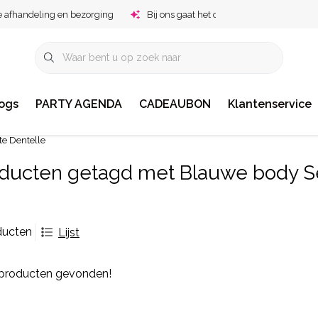
e afhandeling en bezorging
Bij ons gaat het om jou!
ogs
PARTY AGENDA
CADEAUBON
Klantenservice
te Dentelle
ducten getagd met Blauwe body Se
ducten
Lijst
producten gevonden!