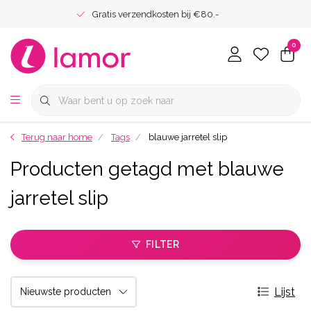
Gratis verzendkosten bij €80.-
0
Terug naar home
Tags
blauwe jarretel slip
Producten getagd met blauwe
jarretel slip
FILTER
Lijst