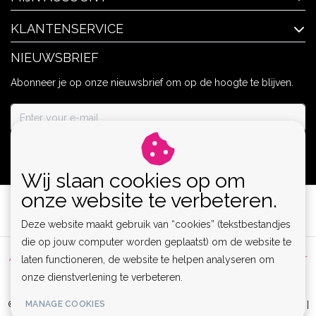
KLANTENSERVICE
NIEUWSBRIEF
Abonneer je op onze nieuwsbrief om op de hoogte te blijven.
ABONNEER
Wij slaan cookies op om
onze website te verbeteren.
Deze website maakt gebruik van “cookies” (tekstbestandjes
die op jouw computer worden geplaatst) om de website te
Algemene voorwaarden
|
Privacy Policy
|
Sitemap
|
Disclaimer
laten functioneren, de website te helpen analyseren om
onze dienstverlening te verbeteren.
|
RSS Feed
MANAGE COOKIES
© Copyright 2026 - Lamor | Clubwear, Lingerie & Kinky Fashion XS-6XL |