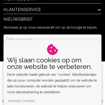
KLANTENSERVICE
NIEUWSBRIEF
Abonneer je op onze nieuwsbrief om op de hoogte te blijven.
ABONNEER
Wij slaan cookies op om
onze website te verbeteren.
Deze website maakt gebruik van “cookies” (tekstbestandjes
die op jouw computer worden geplaatst) om de website te
Algemene voorwaarden
|
Privacy Policy
|
Sitemap
|
Disclaimer
laten functioneren, de website te helpen analyseren om
onze dienstverlening te verbeteren.
|
RSS Feed
MANAGE COOKIES
© Copyright 2026 - Lamor | Clubwear, Lingerie & Kinky Fashion XS-6XL |