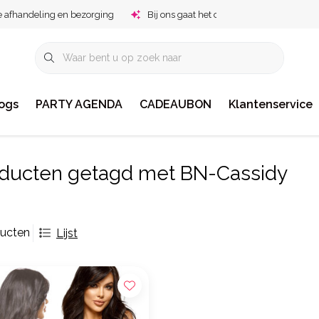
e afhandeling en bezorging
Bij ons gaat het om jou!
ogs
PARTY AGENDA
CADEAUBON
Klantenservice
ducten getagd met BN-Cassidy
ducten
Lijst