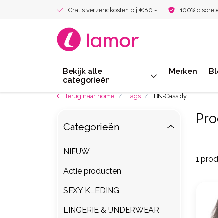
Gratis verzendkosten bij €80.-
100% discret
Bekijk alle
Merken
Bl
categorieën
Terug naar home
Tags
BN-Cassidy
Pro
Categorieën
NIEUW
1 pro
Actie producten
SEXY KLEDING
LINGERIE & UNDERWEAR