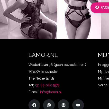
FAC
LAMOR.NL
MIJ
Wederiklaan 76 (geen bezoekadres!)
Inlogg
7534KV Enschede
Mijn b
The Netherlands
Mijn ve
Tel:
+31 85-0604575
Vergel
E-mail:
info@lamor.nl