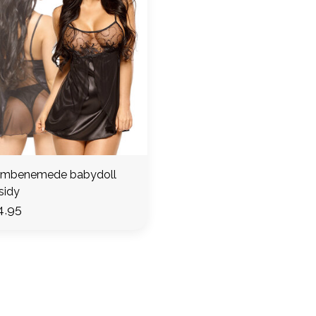
mbenemede babydoll
sidy
4,95