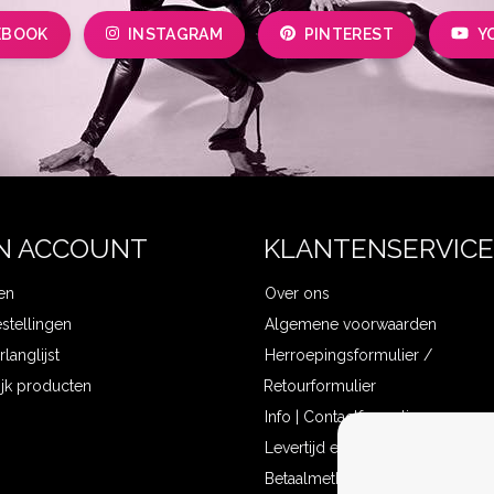
EBOOK
INSTAGRAM
PINTEREST
Y
N ACCOUNT
KLANTENSERVICE
en
Over ons
estellingen
Algemene voorwaarden
rlanglijst
Herroepingsformulier /
ijk producten
Retourformulier
Info | Contactformulier
Levertijd en verzendkosten
Betaalmethoden