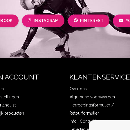
EBOOK
INSTAGRAM
PINTEREST
Y
N ACCOUNT
KLANTENSERVICE
en
Over ons
estellingen
Algemene voorwaarden
rlanglijst
Herroepingsformulier /
ijk producten
Retourformulier
Info | Contactformulier
Levertijd en verzendkosten