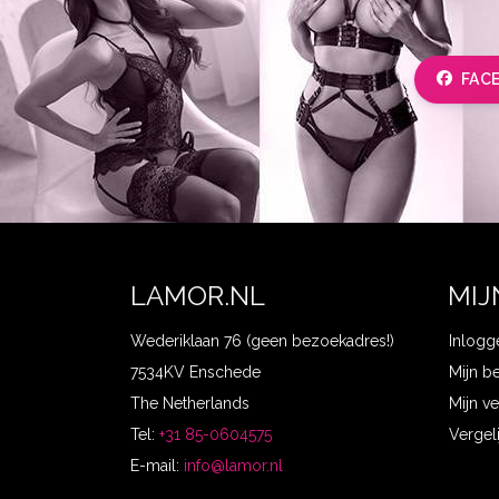
FAC
LAMOR.NL
MIJ
Wederiklaan 76 (geen bezoekadres!)
Inlogg
7534KV Enschede
Mijn b
The Netherlands
Mijn ve
Tel:
+31 85-0604575
Vergel
E-mail:
info@lamor.nl