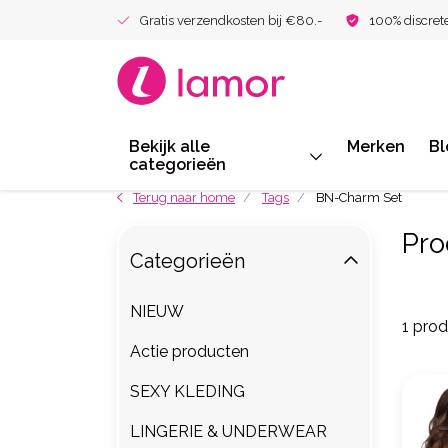
Gratis verzendkosten bij €80.-
100% discret
Bekijk alle
Merken
Bl
categorieën
Terug naar home
Tags
BN-Charm Set
Pro
Categorieën
NIEUW
1 pro
Actie producten
SEXY KLEDING
LINGERIE & UNDERWEAR