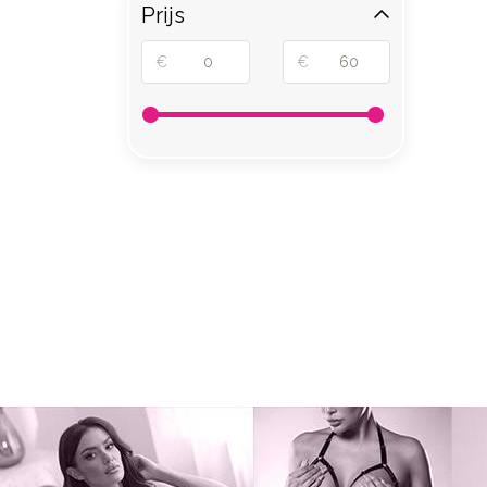
Prijs
€
€