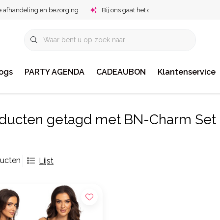
e afhandeling en bezorging
Bij ons gaat het om jou!
ogs
PARTY AGENDA
CADEAUBON
Klantenservice
ducten getagd met BN-Charm Set
ducten
Lijst