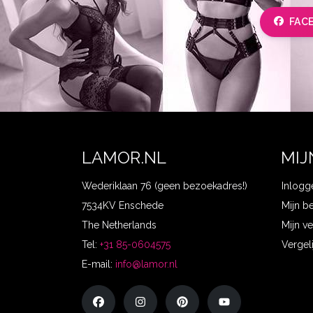
FAC
LAMOR.NL
MIJ
Wederiklaan 76 (geen bezoekadres!)
Inlogg
7534KV Enschede
Mijn b
The Netherlands
Mijn ve
Tel:
+31 85-0604575
Vergel
E-mail:
info@lamor.nl