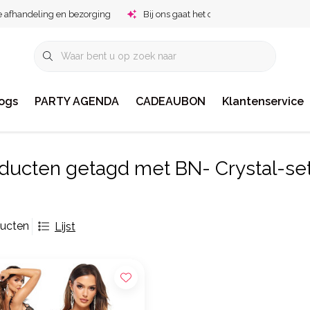
e afhandeling en bezorging
Bij ons gaat het om jou!
ogs
PARTY AGENDA
CADEAUBON
Klantenservice
ducten getagd met BN- Crystal-se
ducten
Lijst