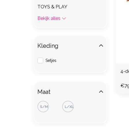
TOYS & PLAY
Bekijk alles
Kleding
Setjes
4-de
€79
Maat
S/M
L/XL