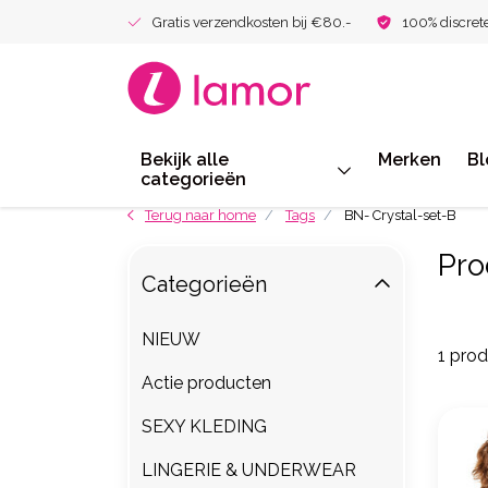
Gratis verzendkosten bij €80.-
100% discret
Bekijk alle
Merken
Bl
categorieën
Terug naar home
Tags
BN- Crystal-set-B
Pro
Categorieën
NIEUW
1 pro
Actie producten
SEXY KLEDING
LINGERIE & UNDERWEAR