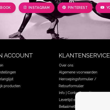
EBOOK
INSTAGRAM
PINTEREST
Y
N ACCOUNT
KLANTENSERVICE
en
Over ons
estellingen
Algemene voorwaarden
rlanglijst
Herroepingsformulier /
ijk producten
Retourformulier
Info | Contactformulier
Levertijd en verzendkosten
Betaalmethoden