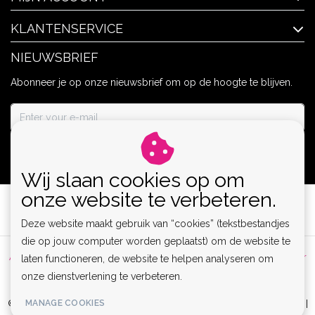
KLANTENSERVICE
NIEUWSBRIEF
Abonneer je op onze nieuwsbrief om op de hoogte te blijven.
ABONNEER
Wij slaan cookies op om
onze website te verbeteren.
Deze website maakt gebruik van “cookies” (tekstbestandjes
die op jouw computer worden geplaatst) om de website te
Algemene voorwaarden
|
Privacy Policy
|
Sitemap
|
Disclaimer
laten functioneren, de website te helpen analyseren om
onze dienstverlening te verbeteren.
|
RSS Feed
MANAGE COOKIES
© Copyright 2026 - Lamor | Clubwear, Lingerie & Kinky Fashion XS-6XL |