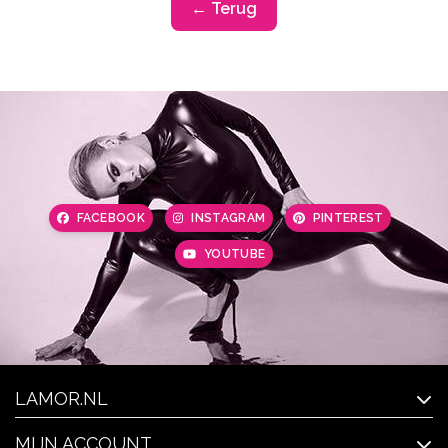
← Terug
FACEBOOK
INSTAGRAM
PINTEREST
YOUTUBE
LAMOR.NL
MIJN ACCOUNT