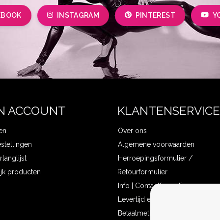
EBOOK
INSTAGRAM
PINTEREST
Y
N ACCOUNT
KLANTENSERVICE
en
Over ons
estellingen
Algemene voorwaarden
rlanglijst
Herroepingsformulier /
ijk producten
Retourformulier
Info | Contactformulier
Levertijd en verzendkosten
Betaalmethoden