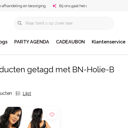
e afhandeling en bezorging
Bij ons gaat het om jou!
ogs
PARTY AGENDA
CADEAUBON
Klantenservice
ducten getagd met BN-Holie-B
ducten
Lijst