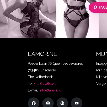
FAC
LAMOR.NL
MIJ
Wederiklaan 76 (geen bezoekadres!)
Inlogg
7534KV Enschede
Mijn b
The Netherlands
Mijn ve
Tel:
+31 85-0604575
Vergel
E-mail:
info@lamor.nl