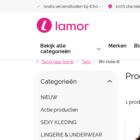
Gratis verzendkosten bij €80.-
100% discret
Bekijk alle
Merken
Bl
categorieën
Terug naar home
Tags
BN-Holie-B
Pro
Categorieën
NIEUW
1 pro
Actie producten
SEXY KLEDING
LINGERIE & UNDERWEAR