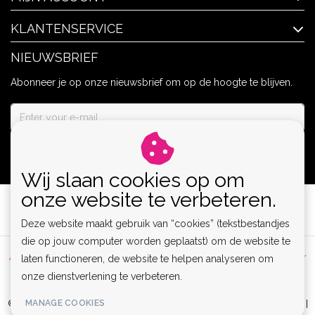
KLANTENSERVICE
NIEUWSBRIEF
Abonneer je op onze nieuwsbrief om op de hoogte te blijven.
ABONNEER
Wij slaan cookies op om
onze website te verbeteren.
Deze website maakt gebruik van “cookies” (tekstbestandjes
die op jouw computer worden geplaatst) om de website te
Algemene voorwaarden
|
Privacy Policy
|
Sitemap
|
Disclaimer
laten functioneren, de website te helpen analyseren om
onze dienstverlening te verbeteren.
|
RSS Feed
MANAGE COOKIES
© Copyright 2026 - Lamor | Clubwear, Lingerie & Kinky Fashion XS-6XL |