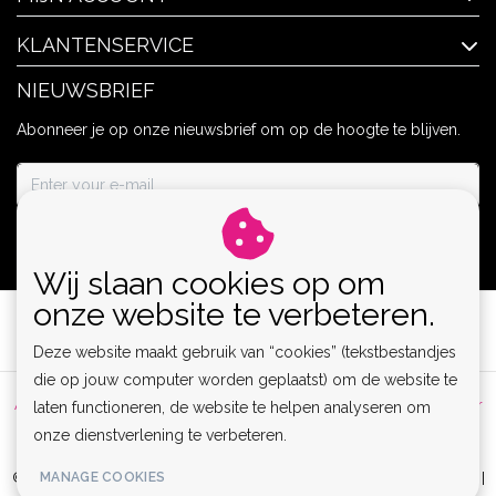
KLANTENSERVICE
NIEUWSBRIEF
Abonneer je op onze nieuwsbrief om op de hoogte te blijven.
ABONNEER
Wij slaan cookies op om
onze website te verbeteren.
Deze website maakt gebruik van “cookies” (tekstbestandjes
die op jouw computer worden geplaatst) om de website te
Algemene voorwaarden
|
Privacy Policy
|
Sitemap
|
Disclaimer
laten functioneren, de website te helpen analyseren om
onze dienstverlening te verbeteren.
|
RSS Feed
MANAGE COOKIES
© Copyright 2026 - Lamor | Clubwear, Lingerie & Kinky Fashion XS-6XL |