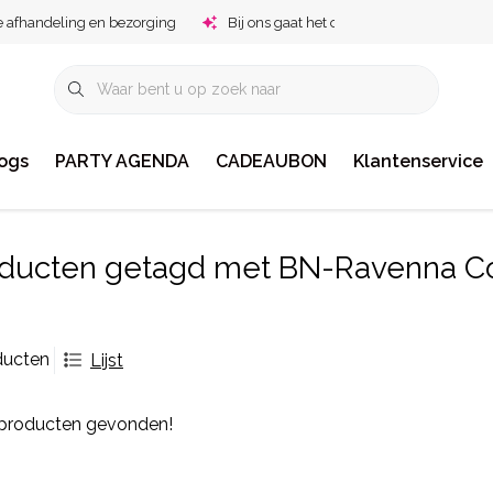
e afhandeling en bezorging
Bij ons gaat het om jou!
ogs
PARTY AGENDA
CADEAUBON
Klantenservice
ducten getagd met BN-Ravenna C
ducten
Lijst
producten gevonden!