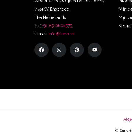
Wederiklaan 76 (geen bezoekadres!)
Inlogg
7534KV Enschede
Mijn b
The Netherlands
Mijn ve
Tel:
+31 85-0604575
Vergel
E-mail:
info@lamor.nl
Alge
© Copyrig