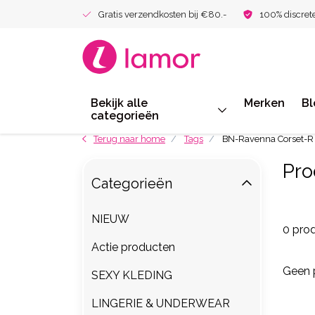
Gratis verzendkosten bij €80.-
100% discret
Bekijk alle
Merken
Bl
categorieën
Terug naar home
Tags
BN-Ravenna Corset-R
Pro
Categorieën
NIEUW
0 pro
Actie producten
Geen 
SEXY KLEDING
LINGERIE & UNDERWEAR