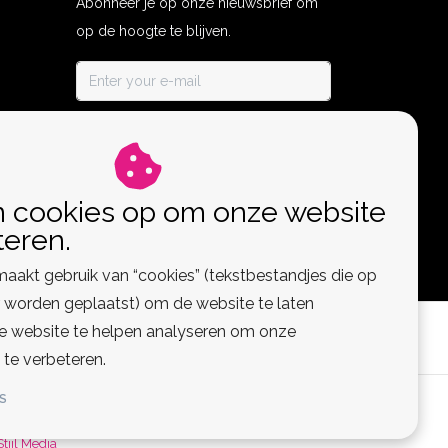
Abonneer je op onze nieuwsbrief om
op de hoogte te blijven.
ABONNEER
n cookies op om onze website
teren.
aakt gebruik van “cookies” (tekstbestandjes die op
worden geplaatst) om de website te laten
de website te helpen analyseren om onze
 te verbeteren.
S
 Feed
Stijl Media