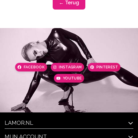
← Terug
FACEBOOK
INSTAGRAM
PINTEREST
YOUTUBE
LAMOR.NL
MIJN ACCOUNT