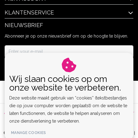
KLANTENSERVICE
NIEUWSBRIEF
Abonneer je op onze nieuwsbrief om op de hoogte te blijven.
ABONNEER
Wij slaan cookies op om
onze website te verbeteren.
Deze website maakt gebruik van “cookies” (tekstbestandjes
die op jouw computer worden geplaatst) om de website te
Algemene voorwaarden
|
Privacy Policy
|
Sitemap
|
Disclaimer
laten functioneren, de website te helpen analyseren om
onze dienstverlening te verbeteren.
|
RSS Feed
MANAGE COOKIES
© Copyright 2026 - Lamor | Clubwear, Lingerie & Kinky Fashion XS-6XL |