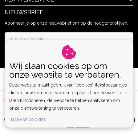
NIEUWSBRIEF
Abonneer je op onze nieuwsbrief om op de hoogte te blijven.
ABONNEER
Wij slaan cookies op om
onze website te verbeteren.
Deze website maakt gebruik van “cookies” (tekstbestandjes
die op jouw computer worden geplaatst) om de website te
Algemene voorwaarden
|
Privacy Policy
|
Sitemap
|
Disclaimer
laten functioneren, de website te helpen analyseren om
onze dienstverlening te verbeteren.
|
RSS Feed
MANAGE COOKIES
© Copyright 2026 - Lamor | Clubwear, Lingerie & Kinky Fashion XS-6XL |
Realisatie
InStijl Media