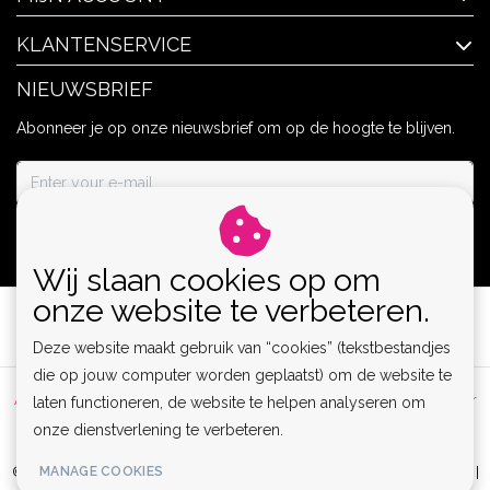
KLANTENSERVICE
NIEUWSBRIEF
Abonneer je op onze nieuwsbrief om op de hoogte te blijven.
ABONNEER
Wij slaan cookies op om
onze website te verbeteren.
Deze website maakt gebruik van “cookies” (tekstbestandjes
die op jouw computer worden geplaatst) om de website te
Algemene voorwaarden
|
Privacy Policy
|
Sitemap
|
Disclaimer
laten functioneren, de website te helpen analyseren om
onze dienstverlening te verbeteren.
|
RSS Feed
MANAGE COOKIES
© Copyright 2026 - Lamor | Clubwear, Lingerie & Kinky Fashion XS-6XL |