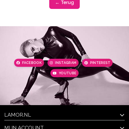
← Terug
FACEBOOK
INSTAGRAM
PINTEREST
YOUTUBE
LAMOR.NL
MIJN ACCOUNT