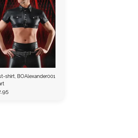
st-shirt, BOAlexander001
rt
,95