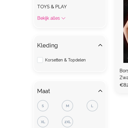
TOYS & PLAY
Bekijk alles
Kleding
Korsetten & Topdelen
Bor
Zwa
€82
Maat
S
M
L
XL
2XL