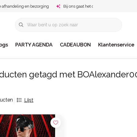
e afhandeling en bezorging
Bij ons gaat het om jou!
ogs
PARTY AGENDA
CADEAUBON
Klantenservice
ducten getagd met BOAlexander0
ducten
Lijst