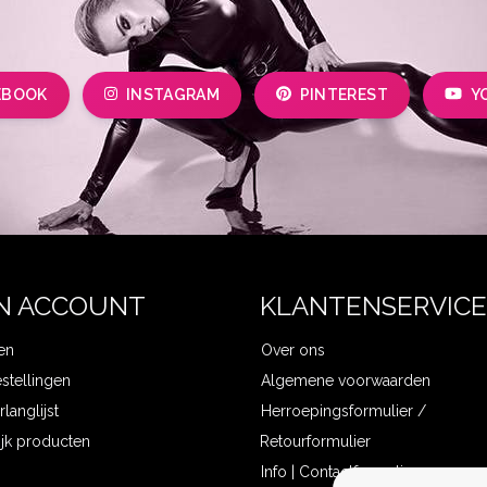
EBOOK
INSTAGRAM
PINTEREST
Y
N ACCOUNT
KLANTENSERVICE
en
Over ons
estellingen
Algemene voorwaarden
rlanglijst
Herroepingsformulier /
ijk producten
Retourformulier
Info | Contactformulier