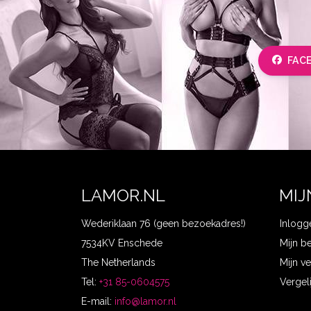
FAC
LAMOR.NL
MIJ
Wederiklaan 76 (geen bezoekadres!)
Inlogg
7534KV Enschede
Mijn b
The Netherlands
Mijn ve
Tel:
+31 85-0604575
Vergel
E-mail:
info@lamor.nl