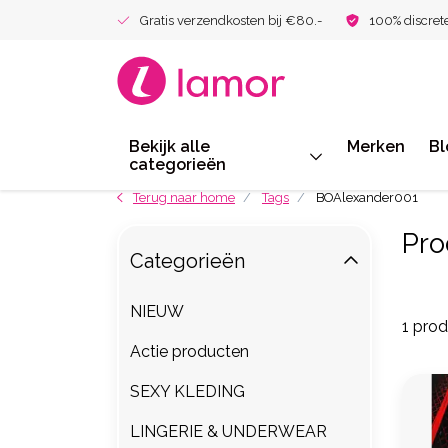
Gratis verzendkosten bij €80.-
100% discret
Bekijk alle
Merken
Bl
categorieën
Terug naar home
Tags
BOAlexander001
Pro
Categorieën
NIEUW
1 pro
Actie producten
SEXY KLEDING
LINGERIE & UNDERWEAR