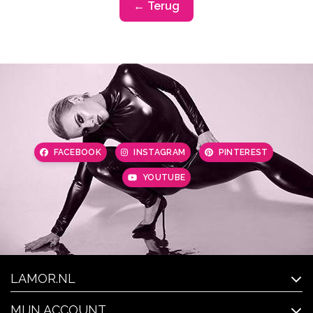
← Terug
FACEBOOK
INSTAGRAM
PINTEREST
YOUTUBE
LAMOR.NL
MIJN ACCOUNT