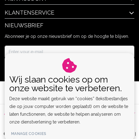
KLANTENSERVICE
NIEUWSBRIEF
Abonneer je op onze nieuwsbrief om op de hoogte te blijven.
ABONNEER
Wij slaan cookies op om
onze website te verbeteren.
Deze website maakt gebruik van “cookies” (tekstbestandjes
die op jouw computer worden geplaatst) om de website te
Algemene voorwaarden
|
Privacy Policy
|
Sitemap
|
Disclaimer
laten functioneren, de website te helpen analyseren om
onze dienstverlening te verbeteren.
|
RSS Feed
MANAGE COOKIES
© Copyright 2026 - Lamor | Clubwear, Lingerie & Kinky Fashion XS-6XL |