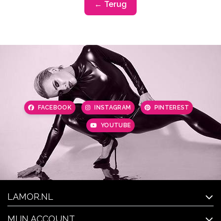
← Terug
FACEBOOK
INSTAGRAM
PINTEREST
YOUTUBE
LAMOR.NL
MIJN ACCOUNT