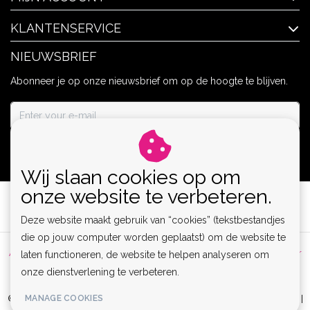
KLANTENSERVICE
NIEUWSBRIEF
Abonneer je op onze nieuwsbrief om op de hoogte te blijven.
ABONNEER
Wij slaan cookies op om
onze website te verbeteren.
Deze website maakt gebruik van “cookies” (tekstbestandjes
die op jouw computer worden geplaatst) om de website te
Algemene voorwaarden
|
Privacy Policy
|
Sitemap
|
Disclaimer
laten functioneren, de website te helpen analyseren om
onze dienstverlening te verbeteren.
|
RSS Feed
MANAGE COOKIES
© Copyright 2026 - Lamor | Clubwear, Lingerie & Kinky Fashion XS-6XL |