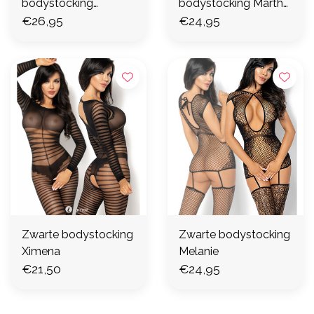
bodystocking
bodystocking Martha
Fernanda
€26,95
diamond
€24,95
Zwarte bodystocking
Zwarte bodystocking
Ximena
Melanie
€21,50
€24,95