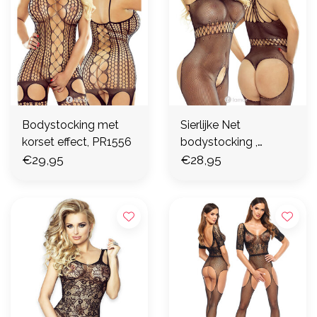
Bodystocking met
Sierlijke Net
korset effect, PR1556
bodystocking ,
€29,95
PR1534
€28,95