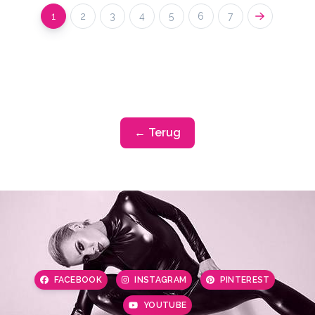
1
2
3
4
5
6
7
← Terug
FACEBOOK
INSTAGRAM
PINTEREST
YOUTUBE