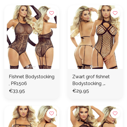
Fishnet Bodystocking
Zwart grof fishnet
, PR1506
Bodystocking ,
€33,95
PR1542
€29,95