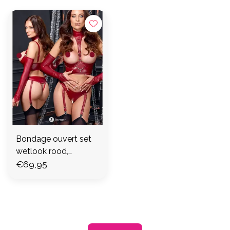
Bondage ouvert set
wetlook rood,
CC2221659
€69,95