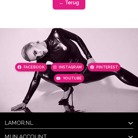
← Terug
FACEBOOK
INSTAGRAM
PINTEREST
YOUTUBE
LAMOR.NL
MIJN ACCOUNT