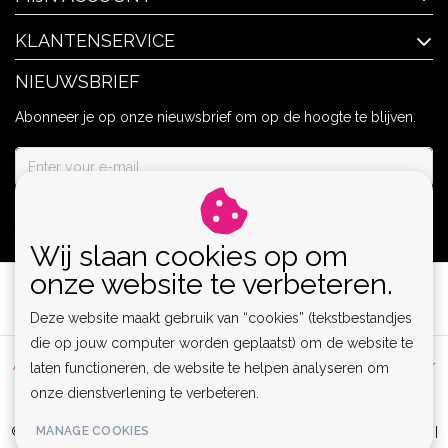
KLANTENSERVICE
NIEUWSBRIEF
Abonneer je op onze nieuwsbrief om op de hoogte te blijven.
ABONNEER
Wij slaan cookies op om
onze website te verbeteren.
Deze website maakt gebruik van “cookies” (tekstbestandjes
die op jouw computer worden geplaatst) om de website te
Algemene voorwaarden
|
Privacy Policy
|
Sitemap
|
Disclaimer
laten functioneren, de website te helpen analyseren om
onze dienstverlening te verbeteren.
|
RSS Feed
MANAGE COOKIES
© Copyright 2026 - Lamor | Clubwear, Lingerie & Kinky Fashion XS-6XL |