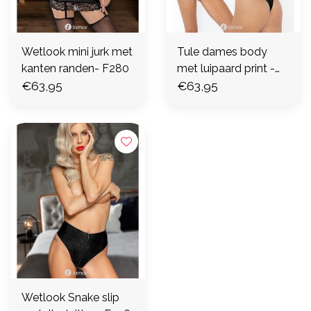
Wetlook mini jurk met
Tule dames body
kanten randen- F280
met luipaard print -
€63,95
F287
€63,95
Wetlook Snake slip