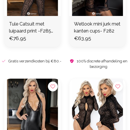
Tule Catsuit met
Wetlook mini jurk met
luipaard print -F285
kanten cups- F282
(XL)
€76,95
€63,95
Gratis verzendkosten bij €80.-
100% discrete afhandeling en
bezorging