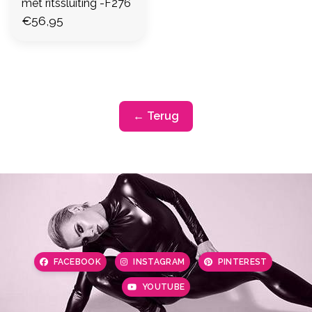
met ritssluiting -F276
€56,95
← Terug
FACEBOOK
INSTAGRAM
PINTEREST
YOUTUBE