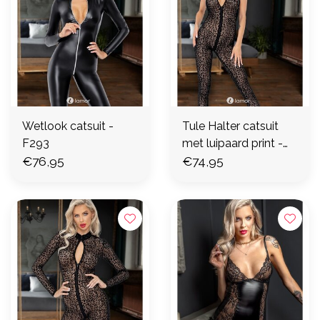
Wetlook catsuit -
Tule Halter catsuit
F293
met luipaard print -
€76,95
F286 (3XL)
€74,95