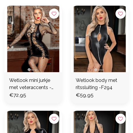
Wetlook mini jurkje
Wetlook body met
met veteraccents -
ritssluiting -F294
F291
€72,95
€59,95