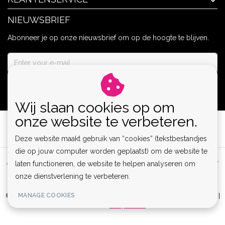
NIEUWSBRIEF
Abonneer je op onze nieuwsbrief om op de hoogte te blijven.
ABONNEER
Wij slaan cookies op om
onze website te verbeteren.
Deze website maakt gebruik van “cookies” (tekstbestandjes
die op jouw computer worden geplaatst) om de website te
Algemene voorwaarden
|
Privacy Policy
|
Sitemap
|
Disclaimer
laten functioneren, de website te helpen analyseren om
onze dienstverlening te verbeteren.
|
RSS Feed
MANAGE COOKIES
© Copyright 2026 - Lamor | Clubwear, Lingerie & Kinky Fashion XS-6XL |
Realisatie
InStijl Media