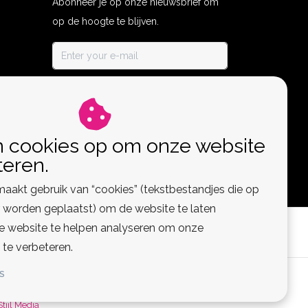
Abonneer je op onze nieuwsbrief om
op de hoogte te blijven.
ABONNEER
n cookies op om onze website
teren.
aakt gebruik van “cookies” (tekstbestandjes die op
worden geplaatst) om de website te laten
de website te helpen analyseren om onze
 te verbeteren.
S
 Feed
Stijl Media