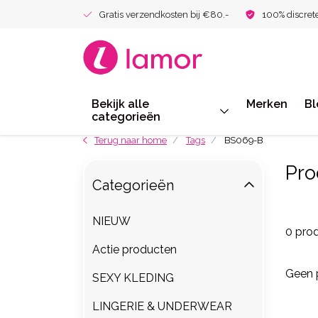
Gratis verzendkosten bij €80.-
100% discret
Bekijk alle
Merken
Bl
categorieën
Terug naar home
Tags
BS069-B
Pro
Categorieën
NIEUW
0 pro
Actie producten
Geen 
SEXY KLEDING
LINGERIE & UNDERWEAR