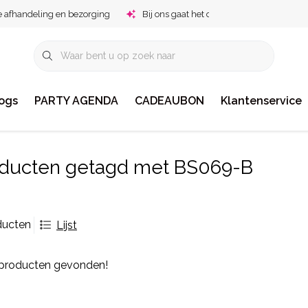
e afhandeling en bezorging
Bij ons gaat het om jou!
ogs
PARTY AGENDA
CADEAUBON
Klantenservice
ducten getagd met BS069-B
ducten
Lijst
producten gevonden!