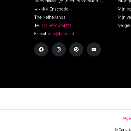
Wederiklaan 76 (geen bezoekadres!)
Inlogg
7534KV Enschede
Mijn b
The Netherlands
Mijn ve
Tel:
+31 85-0604575
Vergel
E-mail:
info@lamor.nl
Alge
© Copyrig