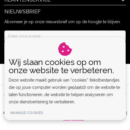
NIEUWSBRIEF
Abonneer je op onze nieuwsbrief om op de hoogte te blijven.
ABONNEER
Wij slaan cookies op om
onze website te verbeteren.
Deze website maakt gebruik van “cookies” (tekstbestandjes
die op jouw computer worden geplaatst) om de website te
Algemene voorwaarden
|
Privacy Policy
|
Sitemap
|
Disclaimer
laten functioneren, de website te helpen analyseren om
onze dienstverlening te verbeteren.
|
RSS Feed
MANAGE COOKIES
© Copyright 2026 - Lamor | Clubwear, Lingerie & Kinky Fashion XS-6XL |
Realisatie
InStijl Media