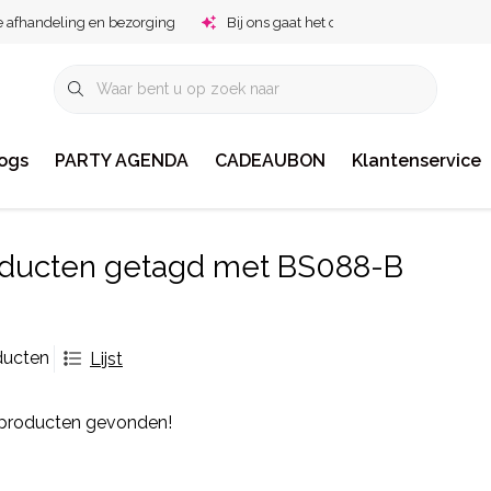
e afhandeling en bezorging
Bij ons gaat het om jou!
ogs
PARTY AGENDA
CADEAUBON
Klantenservice
ducten getagd met BS088-B
ducten
Lijst
producten gevonden!