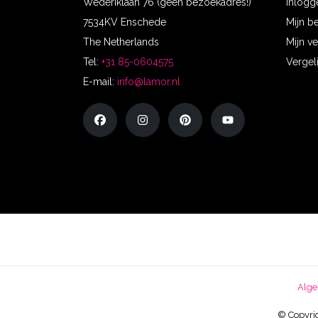
Wederiklaan 76 (geen bezoekadres!)
Inlogg
7534KV Enschede
Mijn b
The Netherlands
Mijn ve
Tel:
+31 85-0604575
Vergel
E-mail:
info@lamor.nl
Alge
© Copyrig