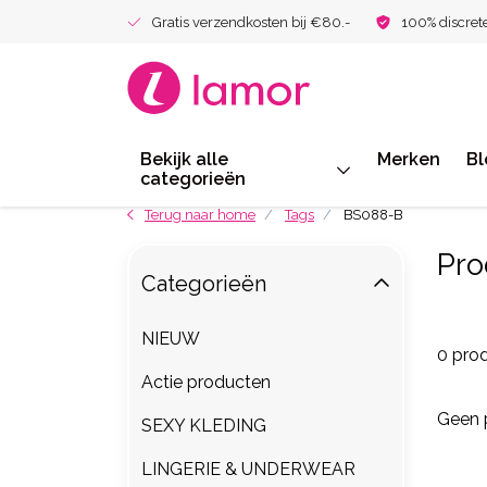
Gratis verzendkosten bij €80.-
100% discret
Bekijk alle
Merken
Bl
categorieën
Terug naar home
Tags
BS088-B
Pro
Categorieën
NIEUW
0 pro
Actie producten
Geen 
SEXY KLEDING
LINGERIE & UNDERWEAR