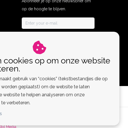
Abonneer je op onze nieuwsbrief om
op de hoogte te blijven.
ABONNEER
n cookies op om onze website
teren.
aakt gebruik van “cookies” (tekstbestandjes die op
worden geplaatst) om de website te laten
de website te helpen analyseren om onze
 te verbeteren.
S
 Feed
Stijl Media