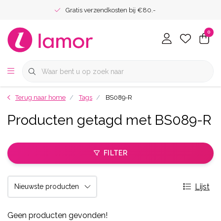
Gratis verzendkosten bij €80.-
0
Terug naar home
Tags
BS089-R
Producten getagd met BS089-R
FILTER
Lijst
Geen producten gevonden!