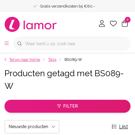
Gratis verzendkosten bij €80.-
0
Terug naar home
Tags
BS089-W
Producten getagd met BS089-
W
FILTER
Lijst