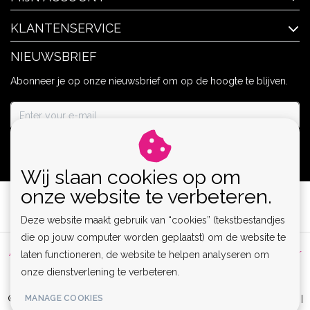
KLANTENSERVICE
NIEUWSBRIEF
Abonneer je op onze nieuwsbrief om op de hoogte te blijven.
ABONNEER
Wij slaan cookies op om
onze website te verbeteren.
Deze website maakt gebruik van “cookies” (tekstbestandjes
die op jouw computer worden geplaatst) om de website te
Algemene voorwaarden
|
Privacy Policy
|
Sitemap
|
Disclaimer
laten functioneren, de website te helpen analyseren om
onze dienstverlening te verbeteren.
|
RSS Feed
MANAGE COOKIES
© Copyright 2026 - Lamor | Clubwear, Lingerie & Kinky Fashion XS-6XL |