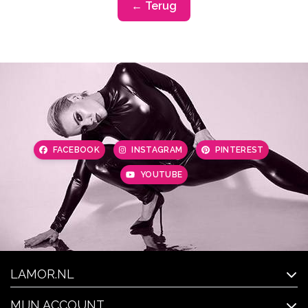
← Terug
FACEBOOK
INSTAGRAM
PINTEREST
YOUTUBE
LAMOR.NL
MIJN ACCOUNT