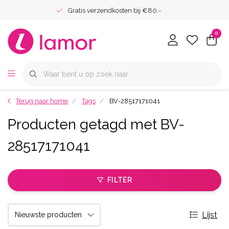
Gratis verzendkosten bij €80.-
0
Terug naar home
Tags
BV-28517171041
Producten getagd met BV-
28517171041
FILTER
Lijst