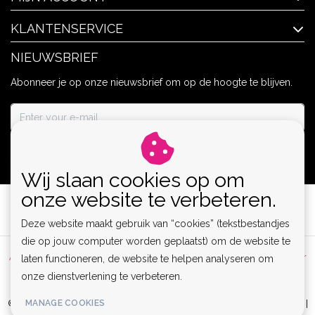
KLANTENSERVICE
NIEUWSBRIEF
Abonneer je op onze nieuwsbrief om op de hoogte te blijven.
ABONNEER
Wij slaan cookies op om
onze website te verbeteren.
Deze website maakt gebruik van “cookies” (tekstbestandjes
die op jouw computer worden geplaatst) om de website te
Algemene voorwaarden
|
Privacy Policy
|
Sitemap
|
Disclaimer
laten functioneren, de website te helpen analyseren om
onze dienstverlening te verbeteren.
|
RSS Feed
MANAGE COOKIES
© Copyright 2026 - Lamor | Clubwear, Lingerie & Kinky Fashion XS-6XL |