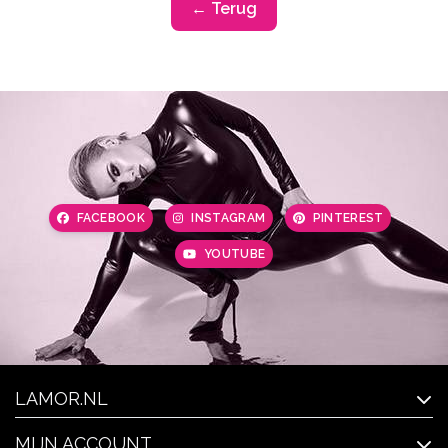
← Terug
FACEBOOK
INSTAGRAM
PINTEREST
YOUTUBE
LAMOR.NL
MIJN ACCOUNT