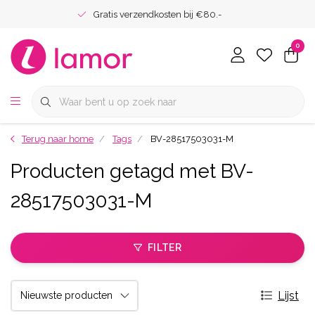
Gratis verzendkosten bij €80.-
0
Terug naar home
Tags
BV-28517503031-M
Producten getagd met BV-
28517503031-M
FILTER
Lijst