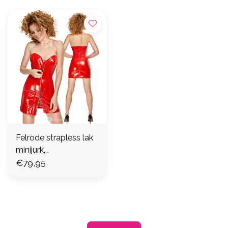
Felrode strapless lak
minijurk,
BV28517503021
€79,95