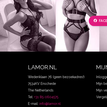
FAC
LAMOR.NL
MIJ
Wederiklaan 76 (geen bezoekadres!)
Inlogg
7534KV Enschede
Mijn b
The Netherlands
Mijn ve
Tel:
+31 85-0604575
Vergel
E-mail:
info@lamor.nl