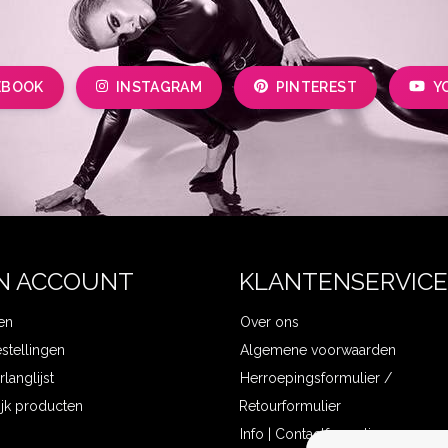
EBOOK
INSTAGRAM
PINTEREST
Y
N ACCOUNT
KLANTENSERVICE
en
Over ons
estellingen
Algemene voorwaarden
rlanglijst
Herroepingsformulier /
ijk producten
Retourformulier
Info | Contactformulier