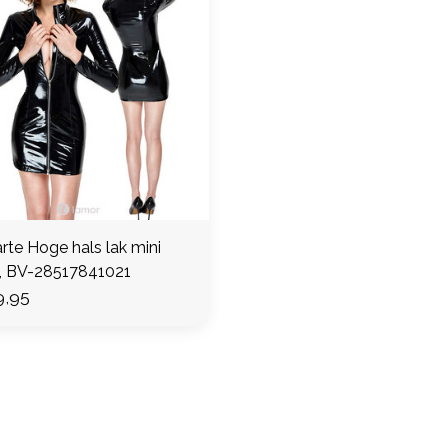
rte Hoge hals lak mini
k, BV-28517841021
,95