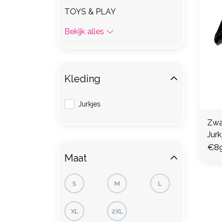
TOYS & PLAY
Bekijk alles
Kleding
Jurkjes
Zwa
Jur
€89
Maat
S
M
L
XL
2XL