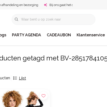
e afhandeling en bezorging
Bij ons gaat het om jou!
ogs
PARTY AGENDA
CADEAUBON
Klantenservice
ducten getagd met BV-285178410
ducten
Lijst