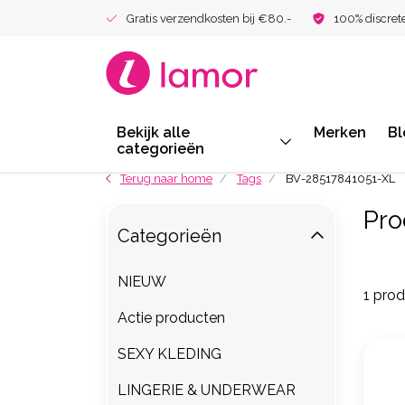
Gratis verzendkosten bij €80.-
100% discret
Bekijk alle
Merken
Bl
categorieën
Terug naar home
Tags
BV-28517841051-XL
Pro
Categorieën
NIEUW
1 pro
Actie producten
SEXY KLEDING
LINGERIE & UNDERWEAR