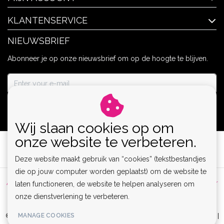
KLANTENSERVICE
NIEUWSBRIEF
Abonneer je op onze nieuwsbrief om op de hoogte te blijven.
ABONNEER
Wij slaan cookies op om
onze website te verbeteren.
Deze website maakt gebruik van “cookies” (tekstbestandjes
die op jouw computer worden geplaatst) om de website te
Algemene voorwaarden
|
Privacy Policy
|
Sitemap
|
Disclaimer
laten functioneren, de website te helpen analyseren om
onze dienstverlening te verbeteren.
|
RSS Feed
MANAGE COOKIES
© Copyright 2026 - Lamor | Clubwear, Lingerie & Kinky Fashion XS-6XL |