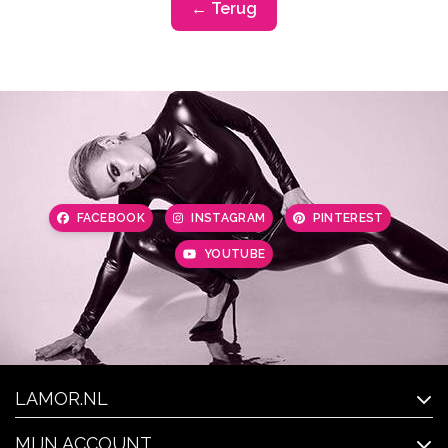
← Terug
FACEBOOK
INSTAGRAM
PINTEREST
YOUTUBE
LAMOR.NL
MIJN ACCOUNT