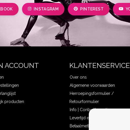
EBOOK
INSTAGRAM
PINTEREST
Y
N ACCOUNT
KLANTENSERVICE
en
Over ons
estellingen
Algemene voorwaarden
rlanglijst
Herroepingsformulier /
ijk producten
Retourformulier
Info | Contactformulier
Levertijd en verzendkosten
Betaalmethoden