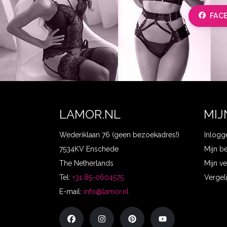
FAC
LAMOR.NL
MIJ
Wederiklaan 76 (geen bezoekadres!)
Inlogg
7534KV Enschede
Mijn b
The Netherlands
Mijn ve
Tel:
+31 85-0604575
Vergel
E-mail:
info@lamor.nl