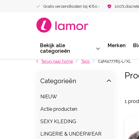
Gratis verzendkosten bij €80.-
100% discret
Bekijk alle
Merken
Bl
categorieën
Terug naar home
Tags
C4M477785-L/XL
Pro
Categorieën
NIEUW
1 pro
Actie producten
SEXY KLEDING
LINGERIE & UNDERWEAR