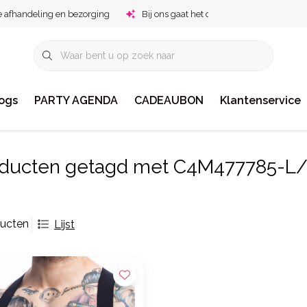
e afhandeling en bezorging
Bij ons gaat het om jou!
ogs
PARTY AGENDA
CADEAUBON
Klantenservice
ducten getagd met C4M477785-L
ducten
Lijst