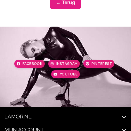
← Terug
FACEBOOK
INSTAGRAM
PINTEREST
YOUTUBE
LAMOR.NL
MIJN ACCOUNT