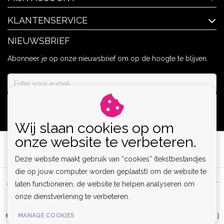
KLANTENSERVICE
NIEUWSBRIEF
Abonneer je op onze nieuwsbrief om op de hoogte te blijven.
ABONNEER
Wij slaan cookies op om
onze website te verbeteren.
Deze website maakt gebruik van “cookies” (tekstbestandjes
die op jouw computer worden geplaatst) om de website te
Algemene voorwaarden
|
Privacy Policy
|
Sitemap
|
Disclaimer
laten functioneren, de website te helpen analyseren om
onze dienstverlening te verbeteren.
|
RSS Feed
MANAGE COOKIES
© Copyright 2026 - Lamor | Clubwear, Lingerie & Kinky Fashion XS-6XL |