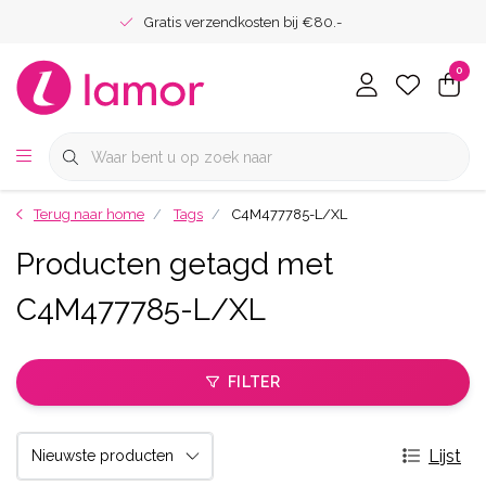
Gratis verzendkosten bij €80.-
0
Terug naar home
Tags
C4M477785-L/XL
Producten getagd met
C4M477785-L/XL
FILTER
Lijst