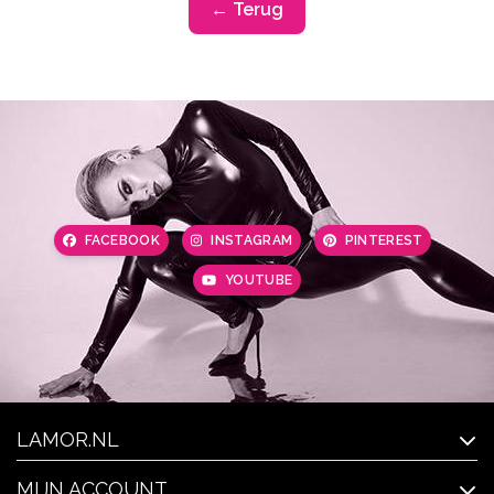
← Terug
FACEBOOK
INSTAGRAM
PINTEREST
YOUTUBE
LAMOR.NL
MIJN ACCOUNT