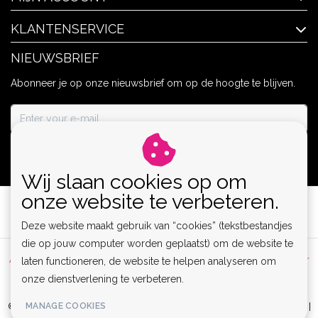
KLANTENSERVICE
NIEUWSBRIEF
Abonneer je op onze nieuwsbrief om op de hoogte te blijven.
ABONNEER
Wij slaan cookies op om
onze website te verbeteren.
Deze website maakt gebruik van “cookies” (tekstbestandjes
die op jouw computer worden geplaatst) om de website te
Algemene voorwaarden
|
Privacy Policy
|
Sitemap
|
Disclaimer
laten functioneren, de website te helpen analyseren om
onze dienstverlening te verbeteren.
|
RSS Feed
MANAGE COOKIES
© Copyright 2026 - Lamor | Clubwear, Lingerie & Kinky Fashion XS-6XL |