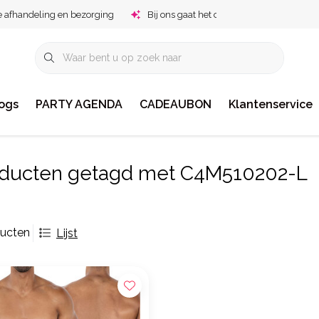
e afhandeling en bezorging
Bij ons gaat het om jou!
ogs
PARTY AGENDA
CADEAUBON
Klantenservice
ducten getagd met C4M510202-L
ducten
Lijst