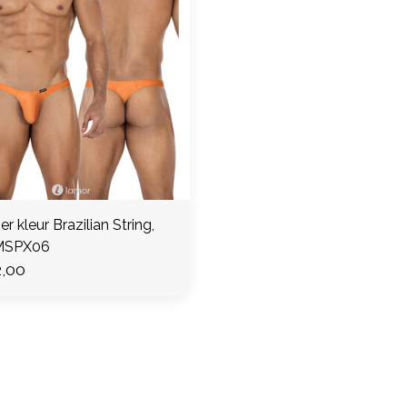
r kleur Brazilian String,
MSPX06
,00