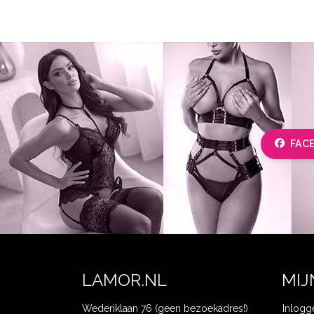
FAC
LAMOR.NL
MIJ
Wederiklaan 76 (geen bezoekadres!)
Inlogg