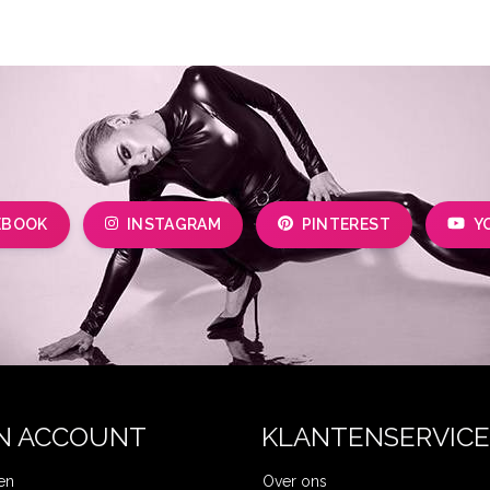
EBOOK
INSTAGRAM
PINTEREST
Y
N ACCOUNT
KLANTENSERVICE
en
Over ons