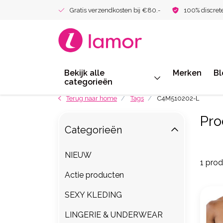
Gratis verzendkosten bij €80.-
100% discret
Bekijk alle
Merken
Bl
categorieën
Terug naar home
Tags
C4M510202-L
Pro
Categorieën
NIEUW
1 pro
Actie producten
SEXY KLEDING
LINGERIE & UNDERWEAR