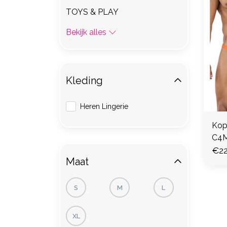
TOYS & PLAY
Bekijk alles
Kleding
Heren Lingerie
Kope
C4
€22
Maat
S
M
L
XL