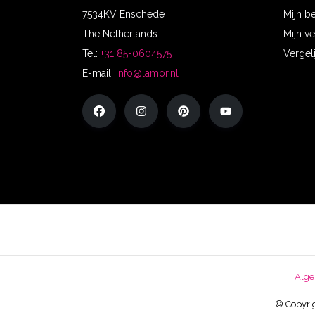
7534KV Enschede
Mijn b
The Netherlands
Mijn ve
Tel:
+31 85-0604575
Vergel
E-mail:
info@lamor.nl
Alge
© Copyrig