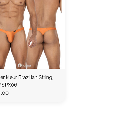
r kleur Brazilian String,
MSPX06
,00