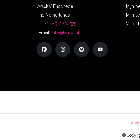
7534KV Enschede
Mijn b
The Netherlands
Mijn ve
Tel:
+31 85-0604575
Vergel
E-mail:
info@lamor.nl
Alge
© Copyrig