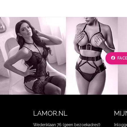
FAC
LAMOR.NL
MIJ
Wederiklaan 76 (geen bezoekadres!)
Inlogg