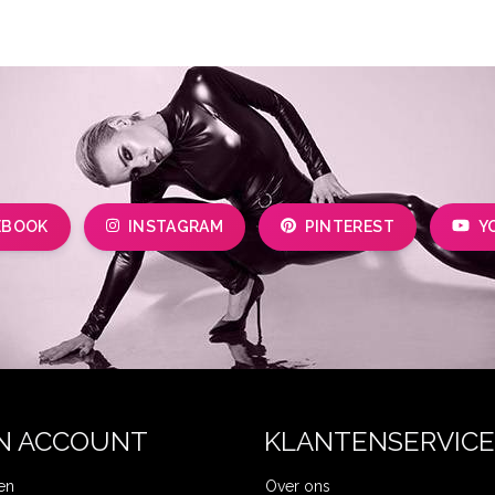
EBOOK
INSTAGRAM
PINTEREST
Y
N ACCOUNT
KLANTENSERVICE
en
Over ons