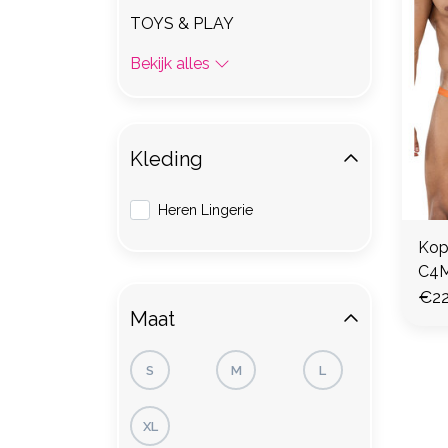
TOYS & PLAY
Bekijk alles
Kleding
Heren Lingerie
Kope
C4
€22
Maat
S
M
L
XL