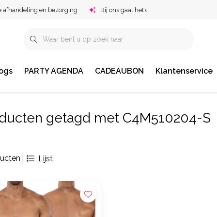
e afhandeling en bezorging
Bij ons gaat het om jou!
ogs
PARTY AGENDA
CADEAUBON
Klantenservice
ducten getagd met C4M510204-S
ducten
Lijst