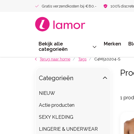
Gratis verzendkosten bij €80.-
100% discret
Bekijk alle
Merken
Bl
categorieën
Terug naar home
Tags
C4M510204-S
Pro
Categorieën
NIEUW
1 pro
Actie producten
SEXY KLEDING
LINGERIE & UNDERWEAR