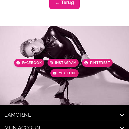
← Terug
FACEBOOK
INSTAGRAM
PINTEREST
YOUTUBE
LAMOR.NL
MIJN ACCOUNT