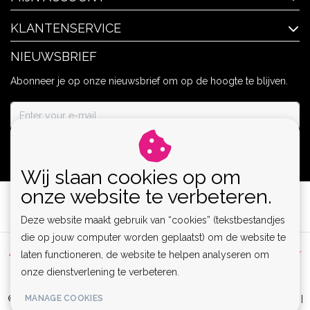
KLANTENSERVICE
NIEUWSBRIEF
Abonneer je op onze nieuwsbrief om op de hoogte te blijven.
ABONNEER
Wij slaan cookies op om
onze website te verbeteren.
Deze website maakt gebruik van “cookies” (tekstbestandjes
die op jouw computer worden geplaatst) om de website te
Algemene voorwaarden
|
Privacy Policy
|
Sitemap
|
Disclaimer
laten functioneren, de website te helpen analyseren om
onze dienstverlening te verbeteren.
|
RSS Feed
MANAGE COOKIES
© Copyright 2026 - Lamor | Clubwear, Lingerie & Kinky Fashion XS-6XL |