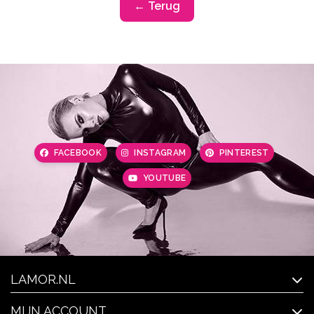
← Terug
FACEBOOK
INSTAGRAM
PINTEREST
YOUTUBE
LAMOR.NL
MIJN ACCOUNT