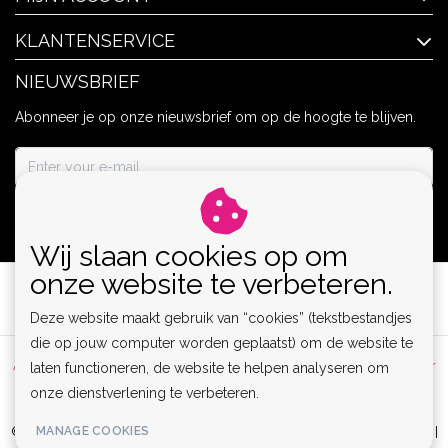
KLANTENSERVICE
NIEUWSBRIEF
Abonneer je op onze nieuwsbrief om op de hoogte te blijven.
ABONNEER
Wij slaan cookies op om
onze website te verbeteren.
Deze website maakt gebruik van “cookies” (tekstbestandjes
die op jouw computer worden geplaatst) om de website te
Algemene voorwaarden
|
Privacy Policy
|
Sitemap
|
Disclaimer
laten functioneren, de website te helpen analyseren om
onze dienstverlening te verbeteren.
|
RSS Feed
MANAGE COOKIES
© Copyright 2026 - Lamor | Clubwear, Lingerie & Kinky Fashion XS-6XL |